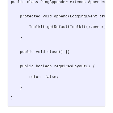
public class PingAppender extends AppenderSke
    protected void append(LoggingEvent arg0) 
        Toolkit.getDefaultToolkit().beep();
    }
    public void close() {}
    public boolean requiresLayout() {
        return false;
    }
}